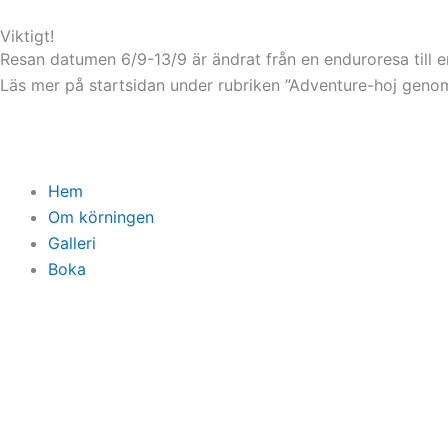
Hoppa
Viktigt!
till
Resan datumen 6/9-13/9 är ändrat från en enduroresa till
innehåll
Läs mer på startsidan under rubriken ”
Adventure-hoj geno
Hem
Om körningen
Galleri
Boka